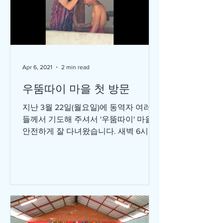
Apr 6, 2021
2 min read
우뚬따이 마을 첫 방문
지난 3월 22일(월요일)에 동역자 여러분
들께서 기도해 주셔서 '우뚬따이' 마을을
안전하게 잘 다녀왔습니다. 새벽 6시에
아내와 함께 집을 출발해서 동역자인 아
짠 '나렛' 이 섬기는 메똠 교회까지 2시
간 반 정도 운전하고 다시 트럭으로 차
를...