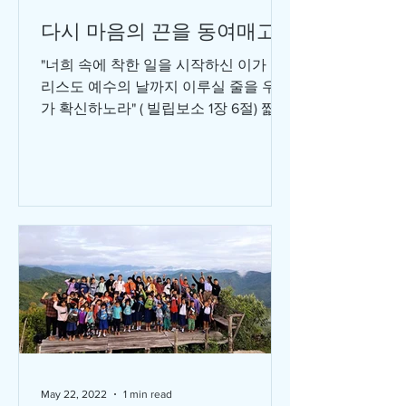
다시 마음의 끈을 동여매고...
"너희 속에 착한 일을 시작하신 이가 그
리스도 예수의 날까지 이루실 줄을 우리
가 확신하노라" ( 빌립보소 1장 6절) 짧은
미국 방문을 뒤로하고 태국에 돌아온지
도 벌써 3주가 지나갑니다. 아침 저녁으
로 서늘하게 불어주는 캘리포니아의 바
람과 더...
May 22, 2022
1 min read