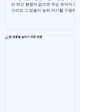
라 하고 행함이 없으면 무슨 유익이 있
으리요 그 믿음이 능히 자기를 구원하겠
느냐 만일 형제나 자매가 헐벗고 일용할
양식이 없는데 너희 중에 누구든지 그에
게 이르되 평안히 가라, 덥게 하라, 배부
르게 하라...