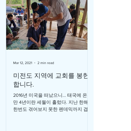
Mar 12, 2021
2 min read
미전도 지역에 교회를 봉헌
합니다.
2016년 미국을 떠났으니... 태국에 온지
만 4년이란 세월이 흘렀다. 지난 한해는
한번도 겪어보지 못한 펜데믹까지 겹쳐
서 1년이란 세월이 어떻게 지나갔는지도
모르겠다. 락다운으로 인해 아무데도 가
지 못하고 1월과 2월... 두 달동안 다시