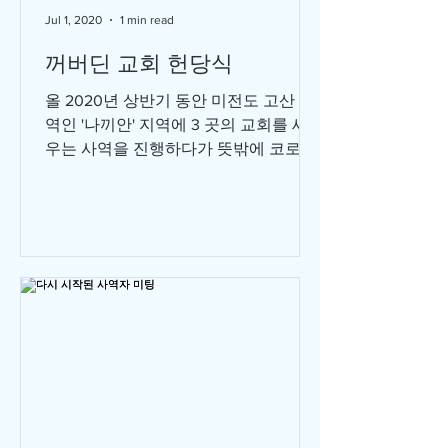
Jul 1, 2020
1 min read
꺼버딘 교회 헌당식
올 2020년 상반기 동안 미전도 고산 지
역인 '나끼안' 지역에 3 곳의 교회를 세
우는 사역을 진행하다가 뜻밖에 코로나
사태를 겪었습니다. 3월 중순부터 시작
된 태국 비상사태 선포와 지역간 이동
금지 그리고 강도 높은 방역 방침으로
인해 헌당식...