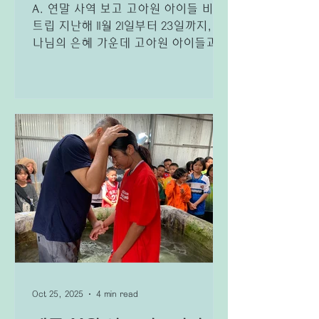
A. 연말 사역 보고 고아원 아이들 비전
급되지 못해 지역 주민들의 일상과 생
트립 지난해 11월 21일부터 23일까지, 하
존이 위협받고 있습니다. 이
나님의 은혜 가운데 고아원 아이들과
함께한 비전트립을 무사히 잘 마쳤습니
다. 어느덧 올해로 4년째 이어오고 있
는 사역인데, 매번 그렇듯 이번에도 하
나님께서 처음부터 끝까지 안전하게 지
켜주시고 인도해 주셨음을 고백하게 됩
니다. 이번 비전트립에는 우뚬 고아원,
옴꼬이 고아원, 헛 고아원, 그리고 도이
따오 아이들이 함께했는데, 사역자들과
아이들 포함해 총 130명이 치앙마이에
서 2박 3일 동안 머물며, 함께 먹고, 웃
고, 뛰놀며 정말 소중한 시간을 보냈습
니다. 이번에 처음 도시를 방문한 도이
따오 아이들은 태어나서 처음으로 경험
하는 모든 것들이 그저 신기하고 체험
Oct 25, 2025
4 min read
하는 모든 것이 특별해 보였습니다. 이
번 비전트립은 단순히 도시를 방문하는