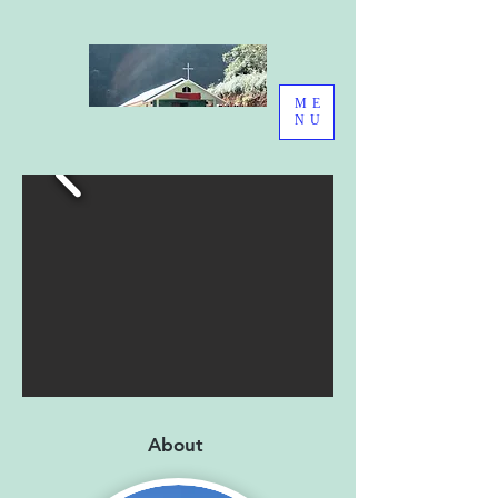
ME
NU
About