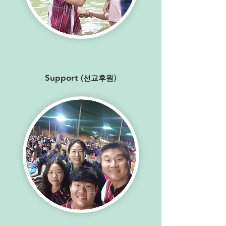
Support (
선교후
원
)