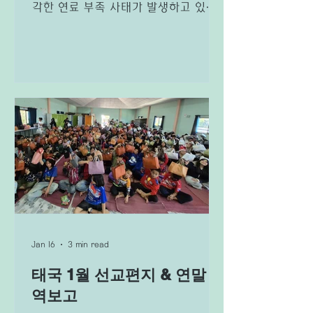
각한 연료 부족 사태가 발생하고 있습
니다. 각 주유소마다 기름이 없어 문을
닫는 곳이 많고, 그나마 기름을 판매하
는 주유소에는 끝이 보이지 않을 정도
의 많은 오토바이와 트럭들이 차량에
기름을 넣기 위해 길게 줄을 서있는 모
습을 쉽게 볼수 있습니다. 물류 이동에
차질이 발생하며 생필품 가격도 급격히
상승하며, 서민들의 삶이 점점 더 어려
워지고 있습니다. 이러한 상황 속에서
저희가 사역하고 있는 옴꼬이 지역은
더욱 큰 어려움을 겪고 있습니다. 산악
지형 특성상 물류 이동이 원활하지 않
은데, 이제는 연료 부족으로 인해 생필
품 공급 자체가 거의 이루어지지 않고
Jan 16
3 min read
있는 상황입니다. 치앙마이 도시에서도
태국 1월 선교편지 & 연말 사
기름을 구하기 힘든 상황이기에, 이곳
산악 지역은 사실상 고립된 것과 같은
역보고
상태입니다. 필요한 물품들이 제때 공