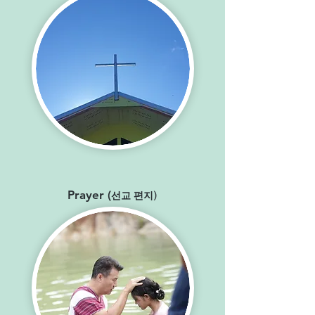
Prayer (
선교 편
지
)